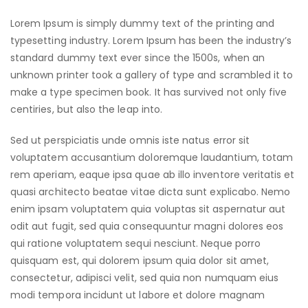
Lorem Ipsum is simply dummy text of the printing and
typesetting industry. Lorem Ipsum has been the industry’s
standard dummy text ever since the 1500s, when an
unknown printer took a gallery of type and scrambled it to
make a type specimen book. It has survived not only five
centiries, but also the leap into.
Sed ut perspiciatis unde omnis iste natus error sit
voluptatem accusantium doloremque laudantium, totam
rem aperiam, eaque ipsa quae ab illo inventore veritatis et
quasi architecto beatae vitae dicta sunt explicabo. Nemo
enim ipsam voluptatem quia voluptas sit aspernatur aut
odit aut fugit, sed quia consequuntur magni dolores eos
qui ratione voluptatem sequi nesciunt. Neque porro
quisquam est, qui dolorem ipsum quia dolor sit amet,
consectetur, adipisci velit, sed quia non numquam eius
modi tempora incidunt ut labore et dolore magnam