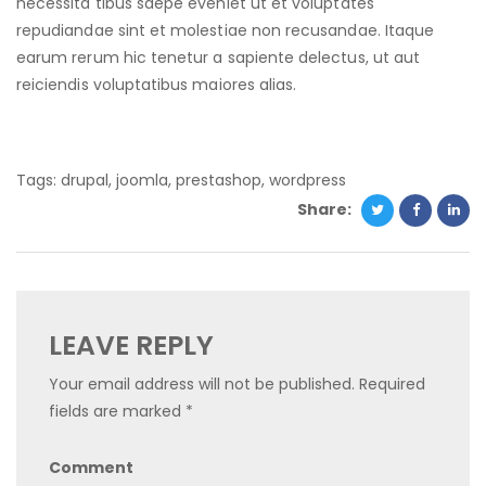
necessita tibus saepe eveniet ut et voluptates
repudiandae sint et molestiae non recusandae. Itaque
earum rerum hic tenetur a sapiente delectus, ut aut
reiciendis voluptatibus maiores alias.
Tags:
drupal
,
joomla
,
prestashop
,
wordpress
Share:
LEAVE REPLY
Your email address will not be published.
Required
fields are marked
*
Comment