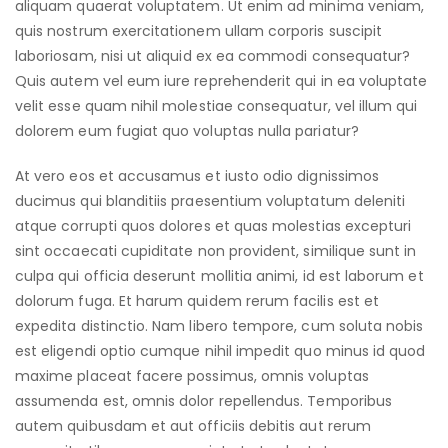
aliquam quaerat voluptatem. Ut enim ad minima veniam,
quis nostrum exercitationem ullam corporis suscipit
laboriosam, nisi ut aliquid ex ea commodi consequatur?
Quis autem vel eum iure reprehenderit qui in ea voluptate
velit esse quam nihil molestiae consequatur, vel illum qui
dolorem eum fugiat quo voluptas nulla pariatur?
At vero eos et accusamus et iusto odio dignissimos
ducimus qui blanditiis praesentium voluptatum deleniti
atque corrupti quos dolores et quas molestias excepturi
sint occaecati cupiditate non provident, similique sunt in
culpa qui officia deserunt mollitia animi, id est laborum et
dolorum fuga. Et harum quidem rerum facilis est et
expedita distinctio. Nam libero tempore, cum soluta nobis
est eligendi optio cumque nihil impedit quo minus id quod
maxime placeat facere possimus, omnis voluptas
assumenda est, omnis dolor repellendus. Temporibus
autem quibusdam et aut officiis debitis aut rerum