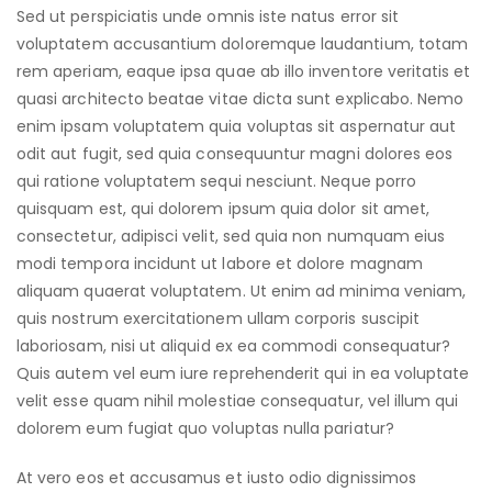
Sed ut perspiciatis unde omnis iste natus error sit
voluptatem accusantium doloremque laudantium, totam
rem aperiam, eaque ipsa quae ab illo inventore veritatis et
quasi architecto beatae vitae dicta sunt explicabo. Nemo
enim ipsam voluptatem quia voluptas sit aspernatur aut
odit aut fugit, sed quia consequuntur magni dolores eos
qui ratione voluptatem sequi nesciunt. Neque porro
quisquam est, qui dolorem ipsum quia dolor sit amet,
consectetur, adipisci velit, sed quia non numquam eius
modi tempora incidunt ut labore et dolore magnam
aliquam quaerat voluptatem. Ut enim ad minima veniam,
quis nostrum exercitationem ullam corporis suscipit
laboriosam, nisi ut aliquid ex ea commodi consequatur?
Quis autem vel eum iure reprehenderit qui in ea voluptate
velit esse quam nihil molestiae consequatur, vel illum qui
dolorem eum fugiat quo voluptas nulla pariatur?
At vero eos et accusamus et iusto odio dignissimos