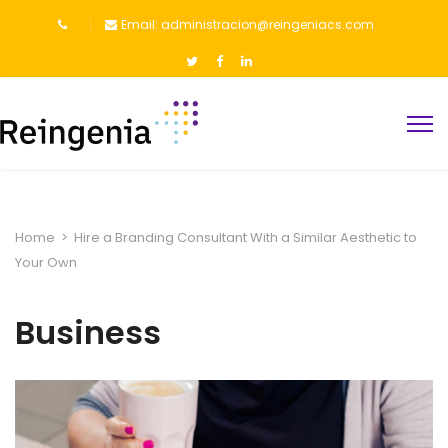
Email: administracion@reingeniacs.com
Home
>
Hire a Branding Consultant With a Similar Aesthetic to
Your Own
Business