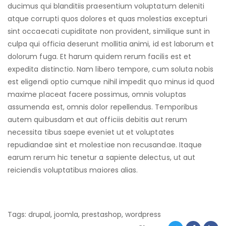
ducimus qui blanditiis praesentium voluptatum deleniti
atque corrupti quos dolores et quas molestias excepturi
sint occaecati cupiditate non provident, similique sunt in
culpa qui officia deserunt mollitia animi, id est laborum et
dolorum fuga. Et harum quidem rerum facilis est et
expedita distinctio. Nam libero tempore, cum soluta nobis
est eligendi optio cumque nihil impedit quo minus id quod
maxime placeat facere possimus, omnis voluptas
assumenda est, omnis dolor repellendus. Temporibus
autem quibusdam et aut officiis debitis aut rerum
necessita tibus saepe eveniet ut et voluptates
repudiandae sint et molestiae non recusandae. Itaque
earum rerum hic tenetur a sapiente delectus, ut aut
reiciendis voluptatibus maiores alias.
Tags:
drupal
,
joomla
,
prestashop
,
wordpress