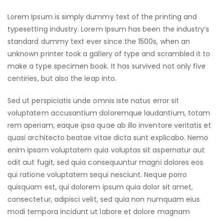
Lorem Ipsum is simply dummy text of the printing and
typesetting industry. Lorem Ipsum has been the industry’s
standard dummy text ever since the 1500s, when an
unknown printer took a gallery of type and scrambled it to
make a type specimen book. It has survived not only five
centiries, but also the leap into.
Sed ut perspiciatis unde omnis iste natus error sit
voluptatem accusantium doloremque laudantium, totam
rem aperiam, eaque ipsa quae ab illo inventore veritatis et
quasi architecto beatae vitae dicta sunt explicabo. Nemo
enim ipsam voluptatem quia voluptas sit aspernatur aut
odit aut fugit, sed quia consequuntur magni dolores eos
qui ratione voluptatem sequi nesciunt. Neque porro
quisquam est, qui dolorem ipsum quia dolor sit amet,
consectetur, adipisci velit, sed quia non numquam eius
modi tempora incidunt ut labore et dolore magnam