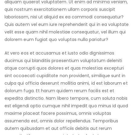
aliquam quaerat voluptatem. Ut enim ad minima veniam,
quis nostrum exercitationem ullam corporis suscipit
laboriosam, nisi ut aliquid ex ea commodi consequatur?
Quis autem vel eum iure reprehenderit qui in ea voluptate
velit esse quam nihil molestiae consequatur, vel illum qui
dolorem eum fugiat quo voluptas nulla pariatur?
At vero eos et accusamus et iusto odio dignissimos
ducimus qui blanditiis praesentium voluptatum deleniti
atque corrupti quos dolores et quas molestias excepturi
sint occaecati cupiditate non provident, similique sunt in
culpa qui officia deserunt mollitia animi, id est laborum et
dolorum fuga. Et harum quidem rerum facilis est et
expedita distinctio. Nam libero tempore, cum soluta nobis
est eligendi optio cumque nihil impedit quo minus id quod
maxime placeat facere possimus, omnis voluptas
assumenda est, omnis dolor repellendus. Temporibus
autem quibusdam et aut officiis debitis aut rerum