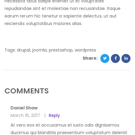
necessita tibus saepe eveniet ut et voluptates
repudiandae sint et molestiae non recusandae. Itaque
earum rerum hic tenetur a sapiente delectus, ut aut
reiciendis voluptatibus maiores alias.
Tags:
drupal
,
joomla
,
prestashop
,
wordpress
Share:
COMMENTS
Daniel Shaw
March 16, 2017
Reply
At vero eos et accusamus et iusto odio dignissimos
ducimus qui blanditiis praesentium voluptatum deleniti